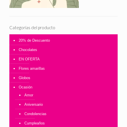
Categorías del producto
20% de Descuento
Chocolates
EN OFERTA
Flores amarillas
Globos
Ocasión
Amor
Aniversario
Condolencias
Cumpleaños