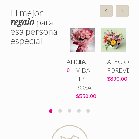
El mejor
regalo
para
esa persona
especial
ABUNDANCIA
LA
ALEGRIA
DULCE
VIDA
FOREVER
$
1,720.00
AMOR
ES
$
890.00
ROSA
$
680.00
$
550.00