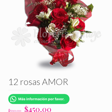
12 rosas AMOR
Más información por favor.
El
El
$
450.00
$
590.00