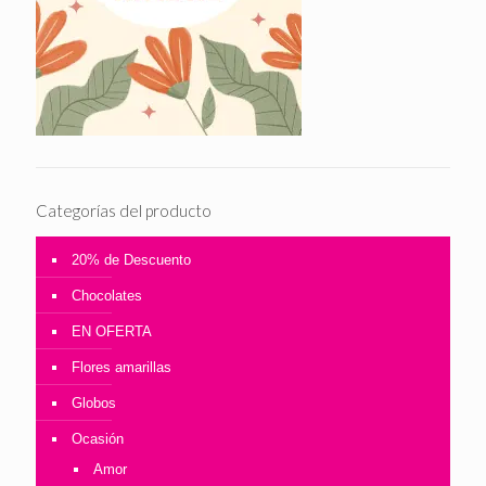
Categorías del producto
20% de Descuento
Chocolates
EN OFERTA
Flores amarillas
Globos
Ocasión
Amor