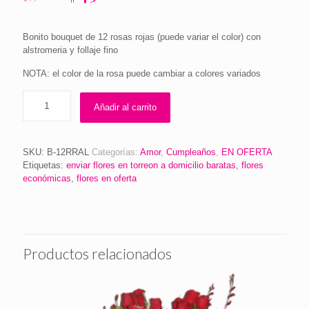
precio
precio
original
actual
Bonito bouquet de 12 rosas rojas (puede variar el color) con
era:
es:
alstromeria y follaje fino
$590.00.
$450.00.
NOTA: el color de la rosa puede cambiar a colores variados
Añadir al carrito
SKU:
B-12RRAL
Categorías:
Amor
,
Cumpleaños
,
EN OFERTA
Etiquetas:
enviar flores en torreon a domicilio baratas
,
flores
económicas
,
flores en oferta
Productos relacionados