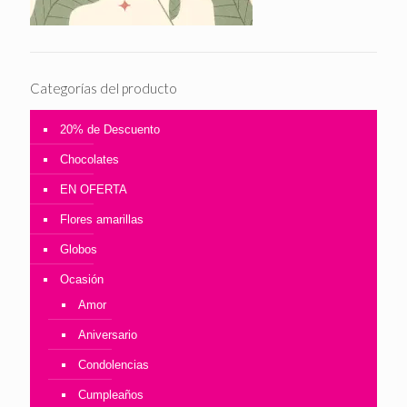
Categorías del producto
20% de Descuento
Chocolates
EN OFERTA
Flores amarillas
Globos
Ocasión
Amor
Aniversario
Condolencias
Cumpleaños