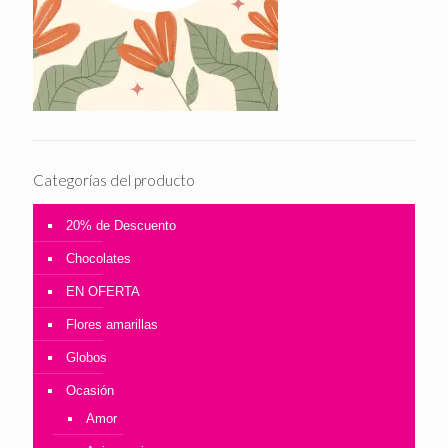
Categorías del producto
20% de Descuento
Chocolates
EN OFERTA
Flores amarillas
Globos
Ocasión
Amor