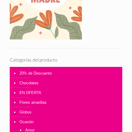
Categorías del producto
20% de Descuento
Chocolates
EN OFERTA
Flores amarillas
Globos
Ocasión
Amor