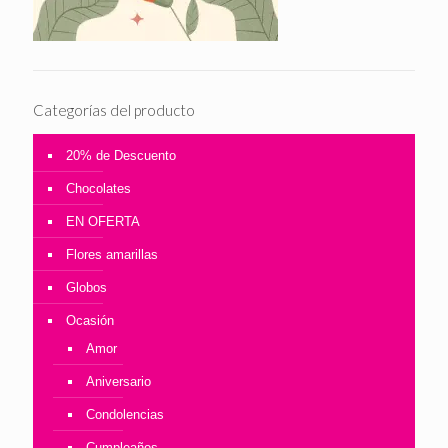
Categorías del producto
20% de Descuento
Chocolates
EN OFERTA
Flores amarillas
Globos
Ocasión
Amor
Aniversario
Condolencias
Cumpleaños