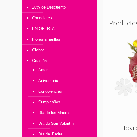
20% de Descuento
Chocolates
Productos
EN OFERTA
Flores amarillas
Globos
Ocasión
Amor
Aniversario
Condolencias
Cumpleaños
Día de las Madres
Día de San Valentín
Bouq
Día del Padre