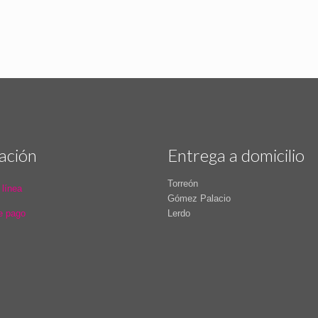
ación
Entrega a domicilio
Torreón
 línea
Gómez Palacio
e pago
Lerdo