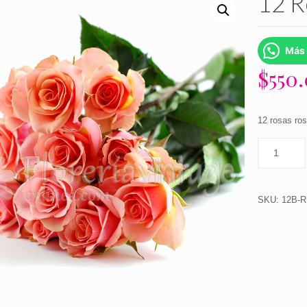
12 R
Más 
$
550
12 rosas ro
SKU:
12B-