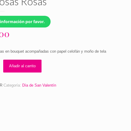
osas Rosas
información por favor.
.00
sas en bouquet acompañadas con papel celofán y moño de tela
Añadir al carrito
RR
Categoría:
Día de San Valentín